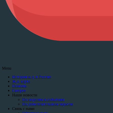
Menu
История ж.д. в России
Ж.д. карта
Помощь
Галерея
Наши новости
По моделям и событиям
По дополнительным окрасам
Связь с нами