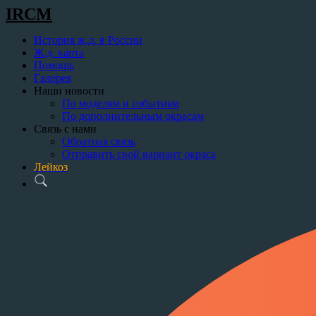
IRCM
История ж.д. в России
Ж.д. карта
Помощь
Галерея
Наши новости
По моделям и событиям
По дополнительным окрасам
Связь с нами
Обратная связь
Отправить свой вариант окраса
Лейкоз