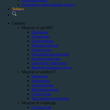
Обратная связь
Отправить свой вариант окраса
Лейкоз
Скачать
Модели от ipv2007
Паровозы
Тепловозы
Электровозы
Моторвагонные
Спецсостав
Пассажирские вагоны
Грузовые вагоны
Городской транспорт
Железнодорожные пути
Модели от nordon73
Паровозы
Тепловозы
Электровозы
Моторвагонные
Спецсостав
Пассажирские вагоны
Модели от evgenygp
Спецсостав